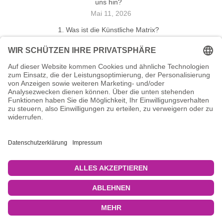
uns hin?
Mai 11, 2026
1. Was ist die Künstliche Matrix?
Mai 9, 2026
Mein karmischer Initialpunkt
April 3, 2026
Ein Schlüssel zum Selbst
September 29, 2025
SCHLAGWÖRTER
HUMAN DESIGN
INKARNATION
KARMA
KÜNSTLICHE MATRIX
MEDIALITÄT
♥ I
Impressum
I
Haftungsausschluss
I