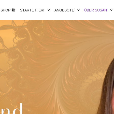
SHOP 🛍
STARTE HIER!
ANGEBOTE
ÜBER SUSAN
d...