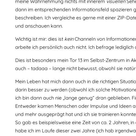
meine Wahrnehmung nichts mit innerem
visuellen
Sehe
dann im entsprechenden Informationsfeld spazieren ge
beschreiben. Ich vergleiche es gerne mit einer ZIP-Da
und anschauen kann.
Wichtig ist mir: dies ist
kein
Channeln von Informationen 
arbeite ich persönlich auch nicht. Ich befrage ledigli
Dies ist besonders mein Tor 13 im Selbst-Zentrum in 
auch – tadaaa – lange nicht bewusst, obwohl sie natü
Mein Leben hat mich dann auch in die richtigen Situati
darin besser zu werden (obwohl ich solche Motivatione
ich bin dann auch nie „lange genug“ dran geblieben. F
Entweder kamen Menschen oder Impulse und Ideen auf m
und mehr ausgeprägt hat und ich sie trainieren konnte
So gab es beispielsweise eine Zeit von ca. 2 Jahren,
habe ich im Laufe dieser zwei Jahre (ich hab irgend