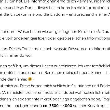
n zu tun hat. Die Informationen erhalte ich vielmehr, indem i
he und lese. Durch dieses Lesen kann ich die Informationen 
tei, die ich bekomme und die ich dann – entsprechend meiner
anderer Wesenheiten wie aufgestiegenen Meistern o.Ä. Das ha
ch die vorhandenen geistigen oder geist-seelischen Information
Aktion. Dieses Tor ist meine unbewusste Ressource im Inkarn
rlich immer da war.
onen geführt, um dieses Lesen zu trainieren. Ich war tatsächli
n natürlich aus anderen Bereichen meines Lebens kenne – hat 
inde den Fehler.
) .
ich zu. Diese haben mich schlicht in Situationen und Felder
. (Am meisten trainieren musste ich dabei wahrscheinlich me
 in denen ich sogenannte MicroCoachings angeboten habe. Täg
wann mal nachgerechnet)
ca.
3500 – 4000
solcher Kurz-Impuls