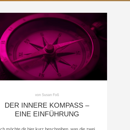
von
Susan Foß
DER INNERE KOMPASS –
EINE EINFÜHRUNG
Ich möchte dir hier kurz beschreiben, was die zwei