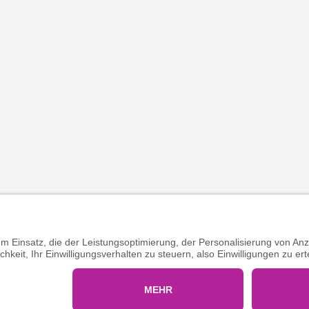
g
I
AGB
I
Vertrag widerrufen